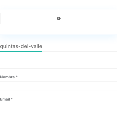
quintas-del-valle
Nombre *
Email *