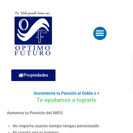
Ir
al
contenido
Menu
Propiedades
Incrementa tu Pensión al Doble o +
Te ayudamos a lograrlo
Aumenta tu Pensión del IMSS
No importa cuanto tiempo tengas pensionado
Ni cuanto sea tu Ingreso