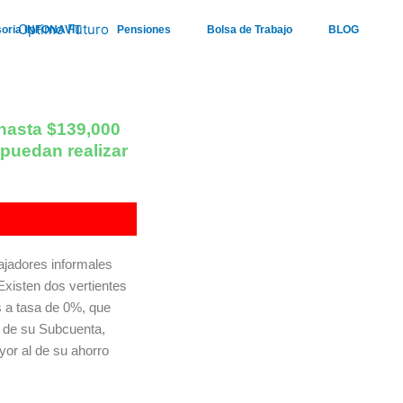
oria INFONAVIT
Pensiones
Bolsa de Trabajo
BLOG
 hasta $139,000
 puedan realizar
?
ajadores informales
xisten dos vertientes
es a tasa de 0%, que
o de su Subcuenta,
or al de su ahorro