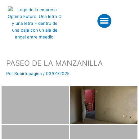
Ir
al
Menu
contenido
Asesoria INFONAVIT
PASEO DE LA MANZANILLA
Por
Subirtupagina
/
03/01/2025