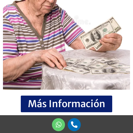
Más Información
W
P
h
h