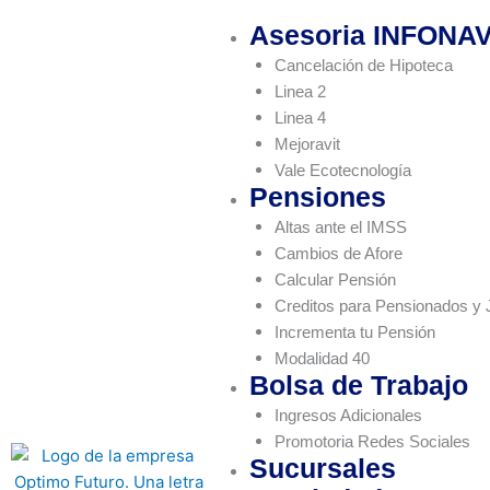
Ir
Asesoria INFONAV
Menu
al
contenido
Cancelación de Hipoteca
Linea 2
Linea 4
Mejoravit
Vale Ecotecnología
Pensiones
Altas ante el IMSS
Cambios de Afore
Calcular Pensión
Creditos para Pensionados y 
Incrementa tu Pensión
Modalidad 40
Bolsa de Trabajo
Ingresos Adicionales
Promotoria Redes Sociales
Sucursales